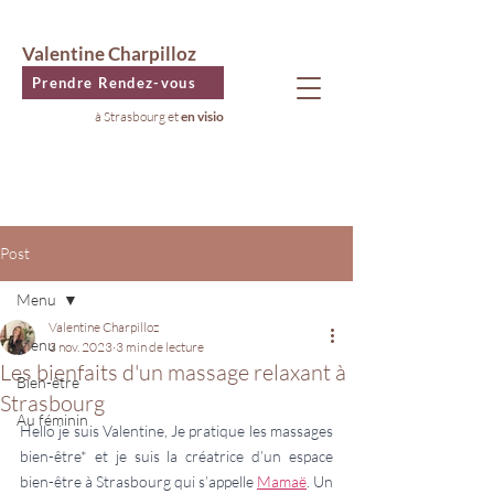
Valentine Charpilloz
Prendre Rendez-vous
à Strasbourg et
en visio
Post
Menu
Valentine Charpilloz
Menu
3 nov. 2023
3 min de lecture
Les bienfaits d'un massage relaxant à
Bien-être
Strasbourg
Au féminin
Hello je suis Valentine, Je pratique les massages 
bien-être* et je suis la créatrice d’un espace 
bien-être à Strasbourg qui s’appelle 
Mamaë
. Un 