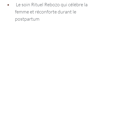
 Le soin Rituel Rebozo qui célèbre la 
femme et réconforte durant le 
postpartum 
Pour en savoir plus sur les massages relaxants que je 
vous propose : 
C'est par ici 💆🏽
N'oubliez pas que 
vous méritez  à chaque 
instant de recevoir de la douceur 
✨ 
Vous 
offrir des moments de bien-être participe à 
vous créez un espace pour briller, pour vous 
épanouir, et pour embrasser toutes les facettes 
merveilleuses de votre féminité. 
Prenez soin de vous 
💕
affectueusement, Valentine